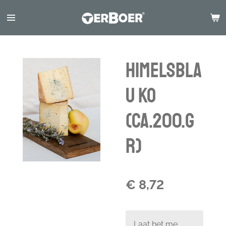
Ga
direct
naar
de
hoofdinhoud
Himelsbla
u Ko
(ca.200.g
r)
€ 8,72
Laat het me