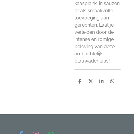
kaasplank, in sauzen
of als smaakvolle
toevoeging aan
gerechten. Laat je
verleiden door de
intense en romige
beleving van deze
ambachtelijke
blauwaderkaas!
D
D
S
D
e
e
h
e
l
e
a
l
e
l
r
e
n
e
n